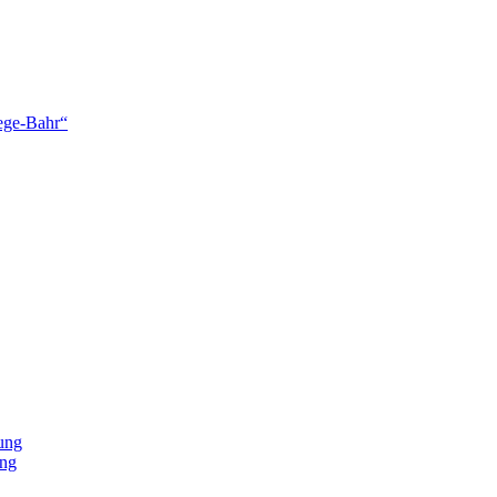
lege-Bahr“
ung
ung