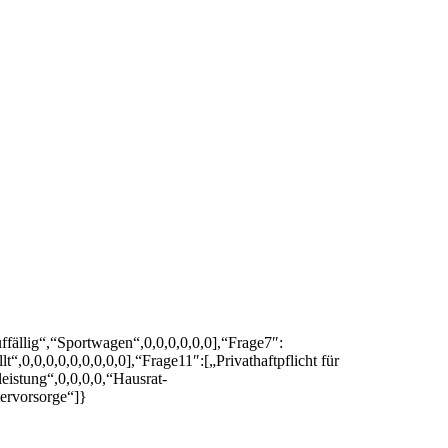
fällig“,“Sportwagen“,0,0,0,0,0,0],“Frage7″:
,0,0,0,0,0,0,0,0,0],“Frage11″:[„Privathaftpflicht für
leistung“,0,0,0,0,“Hausrat-
tervorsorge“]}