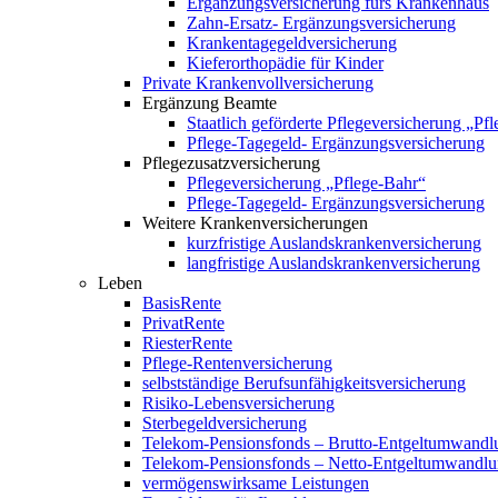
Ergänzungsversicherung fürs Krankenhaus
Zahn-Ersatz- Ergänzungsversicherung
Krankentagegeldversicherung
Kieferorthopädie für Kinder
Private Krankenvollversicherung
Ergänzung Beamte
Staatlich geförderte Pflegeversicherung „Pf
Pflege-Tagegeld- Ergänzungsversicherung
Pflegezusatzversicherung
Pflegeversicherung „Pflege-Bahr“
Pflege-Tagegeld- Ergänzungsversicherung
Weitere Krankenversicherungen
kurzfristige Auslandskrankenversicherung
langfristige Auslandskrankenversicherung
Leben
BasisRente
PrivatRente
RiesterRente
Pflege-Rentenversicherung
selbstständige Berufsunfähigkeitsversicherung
Risiko-Lebensversicherung
Sterbegeldversicherung
Telekom-Pensionsfonds – Brutto-Entgeltumwandl
Telekom-Pensionsfonds – Netto-Entgeltumwandl
vermögenswirksame Leistungen