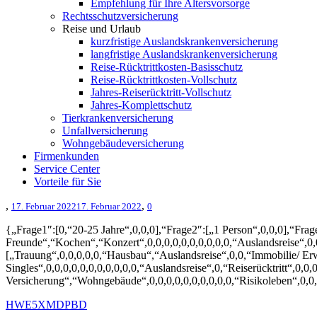
Empfehlung für Ihre Altersvorsorge
Rechtsschutzversicherung
Reise und Urlaub
kurzfristige Auslandskrankenversicherung
langfristige Auslandskrankenversicherung
Reise-Rücktrittkosten-Basisschutz
Reise-Rücktrittkosten-Vollschutz
Jahres-Reiserücktritt-Vollschutz
Jahres-Komplettschutz
Tierkrankenversicherung
Unfallversicherung
Wohngebäudeversicherung
Firmenkunden
Service Center
Vorteile für Sie
,
,
17. Februar 2022
17. Februar 2022
0
{„Frage1″:[0,“20-25 Jahre“,0,0,0],“Frage2″:[„1 Person“,0,0,0],“Fr
Freunde“,“Kochen“,“Konzert“,0,0,0,0,0,0,0,0,0,0,“Auslandsreise“,0,
[„Trauung“,0,0,0,0,0,“Hausbau“,“Auslandsreise“,0,0,“Immobilie/ Erwer
Singles“,0,0,0,0,0,0,0,0,0,0,0,“Auslandsreise“,0,“Reiserücktritt“,0,0,
Versicherung“,“Wohngebäude“,0,0,0,0,0,0,0,0,0,0,“Risikoleben“,0,0,0,
HWE5X
MDPBD