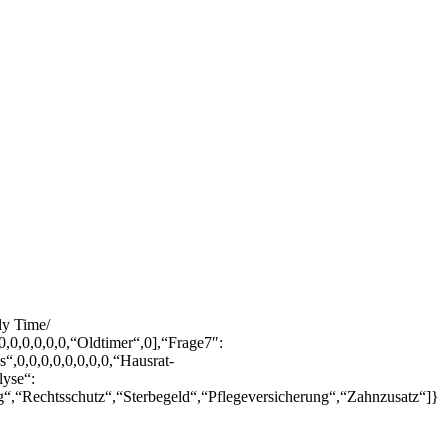
ly Time/
,0,0,0,0,0,“Oldtimer“,0],“Frage7″:
es“,0,0,0,0,0,0,0,0,“Hausrat-
lyse“:
rung“,“Rechtsschutz“,“Sterbegeld“,“Pflegeversicherung“,“Zahnzusatz“]}