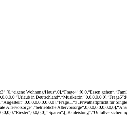
age3″:[0,“eigene Wohnung/Haus“,0],“Frage4″:[0,0,“Essen gehen“,“Fami
,0,0,0,“Urlaub in Deutschland“,“Musiker:in“,0,0,0,0,0,0],“Frage5″:[0
,“Angestellt“,0,0,0,0,0,0,0,0,0],“Frage11″:[„Privathaftpflicht für Singl
te Altervorsorge“,“betriebliche Altervorsorge“,0,0,0,0,0,0,0,0,0],“Ana
0,0,0,0,0,0,“Riester“,0,0,0,0],“Sparen“:[„Bauleistung“,“Unfallversiche