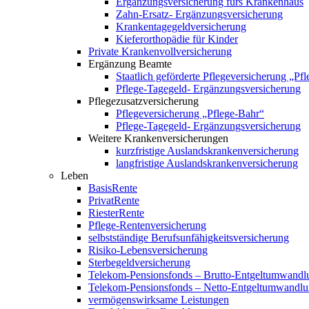
Ergänzungsversicherung fürs Krankenhaus
Zahn-Ersatz- Ergänzungsversicherung
Krankentagegeldversicherung
Kieferorthopädie für Kinder
Private Krankenvollversicherung
Ergänzung Beamte
Staatlich geförderte Pflegeversicherung „Pf
Pflege-Tagegeld- Ergänzungsversicherung
Pflegezusatzversicherung
Pflegeversicherung „Pflege-Bahr“
Pflege-Tagegeld- Ergänzungsversicherung
Weitere Krankenversicherungen
kurzfristige Auslandskrankenversicherung
langfristige Auslandskrankenversicherung
Leben
BasisRente
PrivatRente
RiesterRente
Pflege-Rentenversicherung
selbstständige Berufsunfähigkeitsversicherung
Risiko-Lebensversicherung
Sterbegeldversicherung
Telekom-Pensionsfonds – Brutto-Entgeltumwandl
Telekom-Pensionsfonds – Netto-Entgeltumwandl
vermögenswirksame Leistungen