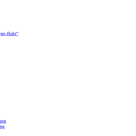
lege-Bahr“
ung
ung