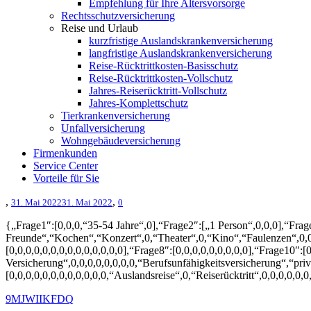
Empfehlung für Ihre Altersvorsorge
Rechtsschutzversicherung
Reise und Urlaub
kurzfristige Auslandskrankenversicherung
langfristige Auslandskrankenversicherung
Reise-Rücktrittkosten-Basisschutz
Reise-Rücktrittkosten-Vollschutz
Jahres-Reiserücktritt-Vollschutz
Jahres-Komplettschutz
Tierkrankenversicherung
Unfallversicherung
Wohngebäudeversicherung
Firmenkunden
Service Center
Vorteile für Sie
,
,
31. Mai 2022
31. Mai 2022
0
{„Frage1″:[0,0,0,“35-54 Jahre“,0],“Frage2″:[„1 Person“,0,0,0],“Fr
Freunde“,“Kochen“,“Konzert“,0,“Theater“,0,“Kino“,“Faulenzen“,0,0,0
[0,0,0,0,0,0,0,0,0,0,0,0,0,0],“Frage8″:[0,0,0,0,0,0,0,0,0],“Frage10″:[0
Versicherung“,0,0,0,0,0,0,0,0,“Berufsunfähigkeitsversicherung“,“priva
[0,0,0,0,0,0,0,0,0,0,0,0,“Auslandsreise“,0,“Reiserücktritt“,0,0,0,0,
9MJWI
IKFDQ