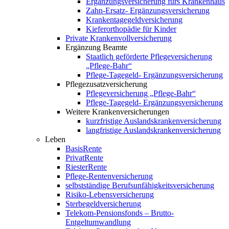
Ergänzungsversicherung fürs Krankenhaus
Zahn-Ersatz- Ergänzungsversicherung
Krankentagegeldversicherung
Kieferorthopädie für Kinder
Private Krankenvollversicherung
Ergänzung Beamte
Staatlich geförderte Pflegeversicherung
„Pflege-Bahr“
Pflege-Tagegeld- Ergänzungsversicherung
Pflegezusatzversicherung
Pflegeversicherung „Pflege-Bahr“
Pflege-Tagegeld- Ergänzungsversicherung
Weitere Krankenversicherungen
kurzfristige Auslandskrankenversicherung
langfristige Auslandskrankenversicherung
Leben
BasisRente
PrivatRente
RiesterRente
Pflege-Rentenversicherung
selbstständige Berufsunfähigkeitsversicherung
Risiko-Lebensversicherung
Sterbegeldversicherung
Telekom-Pensionsfonds – Brutto-
Entgeltumwandlung