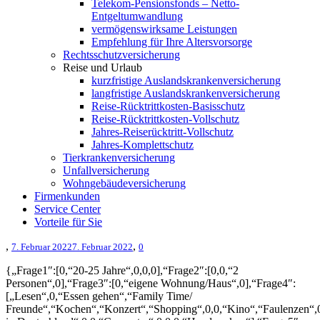
Telekom-Pensionsfonds – Netto-
Entgeltumwandlung
vermögenswirksame Leistungen
Empfehlung für Ihre Altersvorsorge
Rechtsschutzversicherung
Reise und Urlaub
kurzfristige Auslandskrankenversicherung
langfristige Auslandskrankenversicherung
Reise-Rücktrittkosten-Basisschutz
Reise-Rücktrittkosten-Vollschutz
Jahres-Reiserücktritt-Vollschutz
Jahres-Komplettschutz
Tierkrankenversicherung
Unfallversicherung
Wohngebäudeversicherung
Firmenkunden
Service Center
Vorteile für Sie
,
,
7. Februar 2022
7. Februar 2022
0
{„Frage1″:[0,“20-25 Jahre“,0,0,0],“Frage2″:[0,0,“2
Personen“,0],“Frage3″:[0,“eigene Wohnung/Haus“,0],“Frage4″:
[„Lesen“,0,“Essen gehen“,“Family Time/
Freunde“,“Kochen“,“Konzert“,“Shopping“,0,0,“Kino“,“Faulenzen“,0