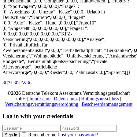
in Deutschland“,0,0,“Computer“,0,0,0,“Handwerken“],“Frage5″:
[0,“Sportwagen“,0,0,0,0,0,0],“Frage7″:
[0,“Abschluss“,0,“Umzug“,“Katze“,0,0,0,“Urlaub in
Deutschland“,“Karriere“,0,0,0,0],“Frage8″:
[0,0,“Auto“,“Katze“,“Hund“,0,0,0,0],“Frage10″:
[0,“Angestellt“,0,0,0,0,0,0,0,0,0],“Frage11″:
[0,0,0,0,0,0,0,0,0,0,0,0,0,0,0,“KFZ-
Versicherung“,0,0,0,0,0,0,0,0,0,0,0,0,0,0],“Analyse“:
[0,“Privathaftpflicht für
Zweipersonenhaushalt“,0,0,0,“Tierhalterhaftpflicht“,“Tierkranken“,0,
Versicherung“,“Wohngebäude“,“Unfallversicherung“,“Auslandsreise“,
Endgeräte“,“Berufsunfähigkeitsversicherung“,“private
Altervorsorge“,“betriebliche
Altervorsorge“,0,0,0,0,“Riester“,0,0,“Zahnzusatz“,0],“Sparen“:[]}
8E3L3
0UW3G
©2026
Deutsche Telekom Assekuranz Vermittlungsgesellschaft
mbH |
Impressum
|
Datenschutz
|
Haftungsausschluss
|
Versicherungsvermittlungsverordnung
|
Beschwerdenmanagement
Log in with your credentials
Remember me
Lost your password?
Sign in