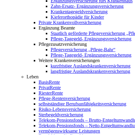
Ergänzungsversicherung fürs Krankenhaus
Zahn-Ersatz- Ergänzungsversicherung
Krankentagegeldversicherung
Kieferorthopädie für Kinder
Private Krankenvollversicherung
Ergänzung Beamte
Staatlich geförderte Pflegeversicherung „Pf
Pflege-Tagegeld- Ergänzungsversicherung
Pflegezusatzversicherung
Pflegeversicherung „Pflege-Bahr“
Pflege-Tagegeld- Ergänzungsversicherung
Weitere Krankenversicherungen
kurzfristige Auslandskrankenversicherung
langfristige Auslandskrankenversicherung
Leben
BasisRente
PrivatRente
RiesterRente
Pflege-Rentenversicherung
selbstständige Berufsunfähigkeitsversicherung
Risiko-Lebensversicherung
Sterbegeldversicherung
Telekom-Pensionsfonds – Brutto-Entgeltumwandl
Telekom-Pensionsfonds – Netto-Entgeltumwandl
vermögenswirksame Leistungen