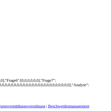
0,0],“Frage6″:[0,0,0,0,0,0],“Frage7″:
0,0,0,0,0,0,0,0,0,0,0,0,0,0,0,0,0,0,0,0,0,0,0,0],“Analyse“:
rungsvermittlungsverordnung
|
Beschwerdenmanagement