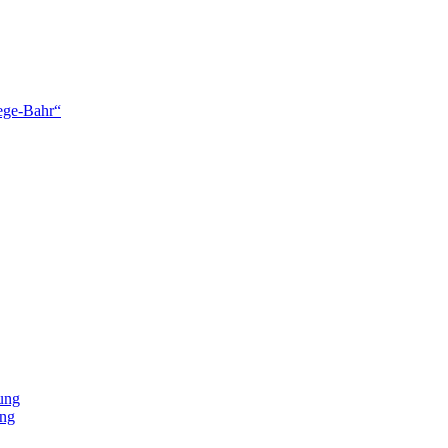
lege-Bahr“
ung
ung