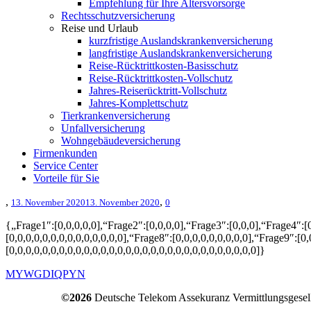
Empfehlung für Ihre Altersvorsorge
Rechtsschutzversicherung
Reise und Urlaub
kurzfristige Auslandskrankenversicherung
langfristige Auslandskrankenversicherung
Reise-Rücktrittkosten-Basisschutz
Reise-Rücktrittkosten-Vollschutz
Jahres-Reiserücktritt-Vollschutz
Jahres-Komplettschutz
Tierkrankenversicherung
Unfallversicherung
Wohngebäudeversicherung
Firmenkunden
Service Center
Vorteile für Sie
,
,
13. November 2020
13. November 2020
0
{„Frage1″:[0,0,0,0,0],“Frage2″:[0,0,0,0],“Frage3″:[0,0,0],“Frage4″:[0,
[0,0,0,0,0,0,0,0,0,0,0,0,0,0],“Frage8″:[0,0,0,0,0,0,0,0,0],“Frage9″:[0,
[0,0,0,0,0,0,0,0,0,0,0,0,0,0,0,0,0,0,0,0,0,0,0,0,0,0,0,0,0,0]}
MYWGD
IQPYN
©2026
Deutsche Telekom Assekuranz Vermittlungsgesel