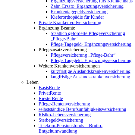
Ergänzungsversicherung fürs Krankenhaus
Zahn-Ersatz- Ergänzungsversicherung
Krankentagegeldversicherung
Kieferorthopädie für Kinder
Private Krankenvollversicherung
Ergänzung Beamte
Staatlich geförderte Pflegeversicherung
„Pflege-Bahr“
Pflege-Tagegeld- Ergänzungsversicherung
Pflegezusatzversicherung
Pflegeversicherung „Pflege-Bahr“
Pflege-Tagegeld- Ergänzungsversicherung
Weitere Krankenversicherungen
kurzfristige Auslandskrankenversicherung
langfristige Auslandskrankenversicherung
Leben
BasisRente
PrivatRente
RiesterRente
Pflege-Rentenversicherung
selbstständige Berufsunfähigkeitsversicherung
Risiko-Lebensversicherung
Sterbegeldversicherung
Telekom-Pensionsfonds – Brutto-
Entgeltumwandlung