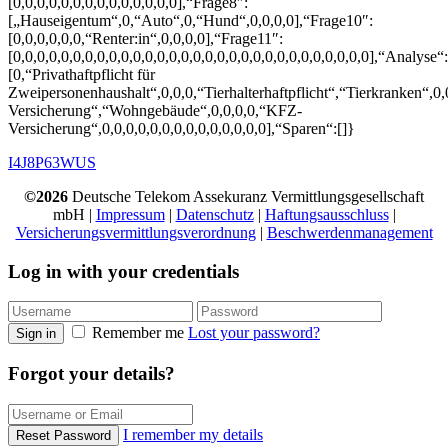
[0,0,0,0,0,0,0,0,0,0,0,0,0,0],“Frage8″:
[„Hauseigentum“,0,“Auto“,0,“Hund“,0,0,0,0],“Frage10″:
[0,0,0,0,0,0,“Renter:in“,0,0,0,0],“Frage11″:
[0,0,0,0,0,0,0,0,0,0,0,0,0,0,0,0,0,0,0,0,0,0,0,0,0,0,0,0,0,0],“Analyse“:
[0,“Privathaftpflicht für
Zweipersonenhaushalt“,0,0,0,“Tierhalterhaftpflicht“,“Tierkranken“,0,
Versicherung“,“Wohngebäude“,0,0,0,0,“KFZ-
Versicherung“,0,0,0,0,0,0,0,0,0,0,0,0,0,0],“Sparen“:[]}
I4J8P
63WUS
©2026
Deutsche Telekom Assekuranz Vermittlungsgesellschaft
mbH |
Impressum
|
Datenschutz
|
Haftungsausschluss
|
Versicherungsvermittlungsverordnung
|
Beschwerdenmanagement
Log in with your credentials
Remember me
Lost your password?
Sign in
Forgot your details?
I remember my details
Reset Password