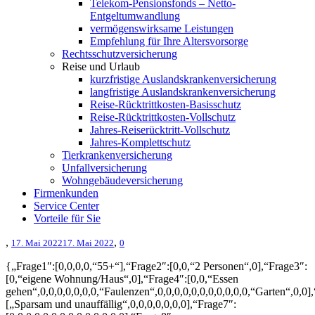
Telekom-Pensionsfonds – Netto-
Entgeltumwandlung
vermögenswirksame Leistungen
Empfehlung für Ihre Altersvorsorge
Rechtsschutzversicherung
Reise und Urlaub
kurzfristige Auslandskrankenversicherung
langfristige Auslandskrankenversicherung
Reise-Rücktrittkosten-Basisschutz
Reise-Rücktrittkosten-Vollschutz
Jahres-Reiserücktritt-Vollschutz
Jahres-Komplettschutz
Tierkrankenversicherung
Unfallversicherung
Wohngebäudeversicherung
Firmenkunden
Service Center
Vorteile für Sie
,
,
17. Mai 2022
17. Mai 2022
0
{„Frage1″:[0,0,0,0,“55+“],“Frage2″:[0,0,“2 Personen“,0],“Frage3″:
[0,“eigene Wohnung/Haus“,0],“Frage4″:[0,0,“Essen
gehen“,0,0,0,0,0,0,0,“Faulenzen“,0,0,0,0,0,0,0,0,0,0,0,“Garten“,0,0]
[„Sparsam und unauffällig“,0,0,0,0,0,0,0],“Frage7″: